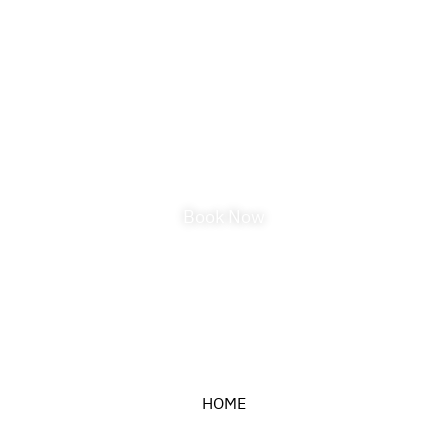
Check Our Rates
Interest to discover more about our
services and rates
Book Now
HOME