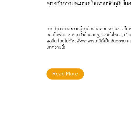
สูตรทำความสะอาดบ้านจากวัตถุดิบใน
การทำความสะอาดบ้านด้วยวัตถุดิบธรรมชาติไม่เ
กลิ่นไม่พึงประสงค์ น้ำส้มสายชู, เบกกิ้งโซดา, น
สดชื่น โดยไม่ต้องพึ่งพาสารเคมีที่เป็นอันตราย ค
บทความนี้!
Read More